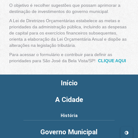
O objetivo é recolher sugestões que possam aprimorar a
destinação de investimentos do governo municipal.
A Lei de Diretrizes Orçamentárias estabelece as metas e
prioridades da administração pública, incluindo as despesas
de capital para os exercícios financeiros subsequentes,
orienta a elaboração da Lei Orçamentária Anual e dispõe as
alterações na legislação tributária.
Para acessar o formulário e contribuir para definir as
prioridades para São José da Bela Vista/SP!
CLIQUE AQUI
Início
A Cidade
História
Governo Municipal