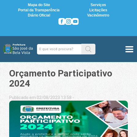
Mapa do Site
Serviços
Portal da Transparência
Licitações
Diário Oficial
Vacinômetro
Orçamento Participativo
2024
Publicado em 02/08/2023 13:58 -