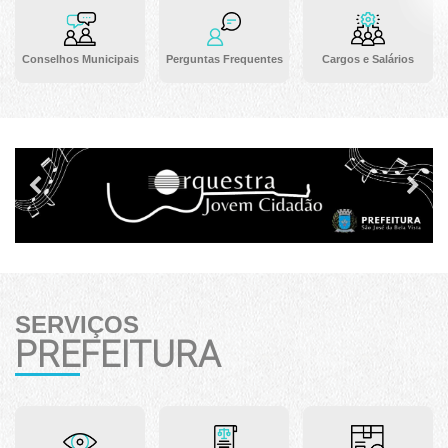
Conselhos Municipais
Perguntas Frequentes
Cargos e Salários
Previous
Ne
SERVIÇOS
PREFEITURA