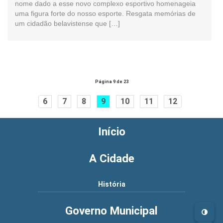
nome dado a esse novo complexo esportivo homenageia
uma figura forte do nosso esporte. Resgata memórias de
um cidadão belavistense que […]
Página 9 de 23
6
7
8
9
10
11
12
Início
A Cidade
História
Governo Municipal