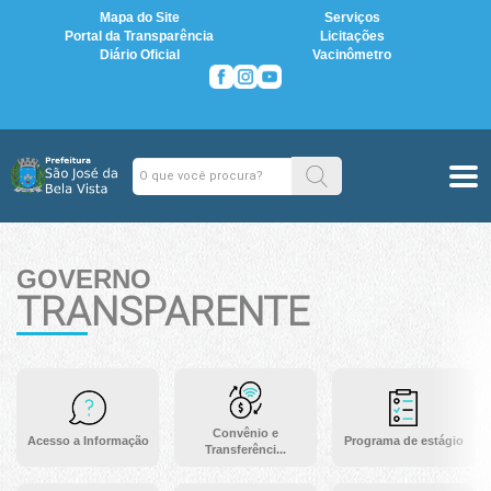
Mapa do Site
Serviços
Portal da Transparência
Licitações
Diário Oficial
Vacinômetro
GOVERNO
TRANSPARENTE
Convênio e
Acesso a Informação
Programa de estágio
Transferênci...