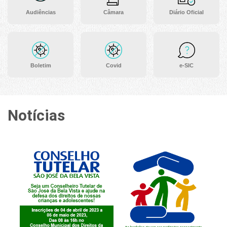
Audiências
Câmara
Diário Oficial
Boletim
Covid
e-SIC
Notícias