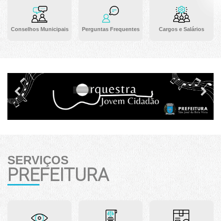
Conselhos Municipais
Perguntas Frequentes
Cargos e Salários
Previous
Ne
SERVIÇOS
PREFEITURA