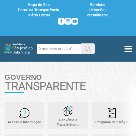
Mapa do Site
Serviços
Portal da Transparência
Licitações
Diário Oficial
Vacinômetro
GOVERNO
TRANSPARENTE
Convênio e
Acesso a Informação
Programa de estágio
Transferênci...