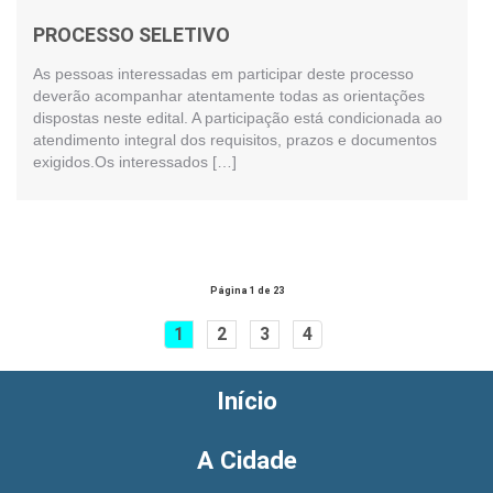
PROCESSO SELETIVO
As pessoas interessadas em participar deste processo
deverão acompanhar atentamente todas as orientações
dispostas neste edital. A participação está condicionada ao
atendimento integral dos requisitos, prazos e documentos
exigidos.Os interessados […]
Página 1 de 23
1
2
3
4
Início
A Cidade