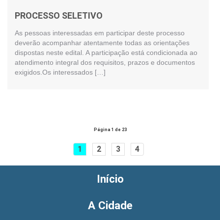
PROCESSO SELETIVO
As pessoas interessadas em participar deste processo
deverão acompanhar atentamente todas as orientações
dispostas neste edital. A participação está condicionada ao
atendimento integral dos requisitos, prazos e documentos
exigidos.Os interessados […]
Página 1 de 23
1
2
3
4
Início
A Cidade