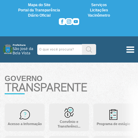
Mapa do Site
Serviços
Portal da Transparência
Licitações
Diário Oficial
Vacinômetro
GOVERNO
TRANSPARENTE
Convênio e
Acesso a Informação
Programa de estágio
Transferênci...