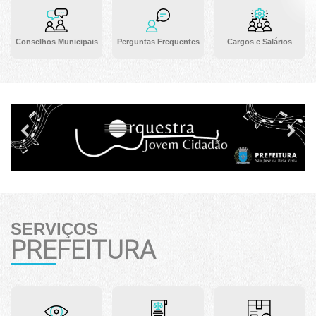
Conselhos Municipais
Perguntas Frequentes
Cargos e Salários
Previous
Ne
SERVIÇOS
PREFEITURA