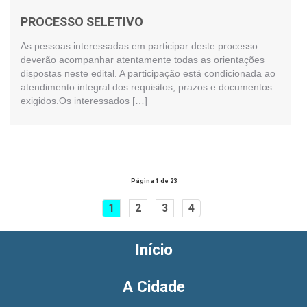
PROCESSO SELETIVO
As pessoas interessadas em participar deste processo
deverão acompanhar atentamente todas as orientações
dispostas neste edital. A participação está condicionada ao
atendimento integral dos requisitos, prazos e documentos
exigidos.Os interessados […]
Página 1 de 23
1
2
3
4
Início
A Cidade