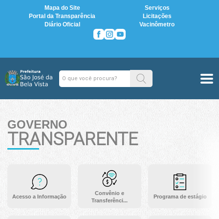
Mapa do Site
Serviços
Portal da Transparência
Licitações
Diário Oficial
Vacinômetro
GOVERNO
TRANSPARENTE
Convênio e
Acesso a Informação
Programa de estágio
Transferênci...