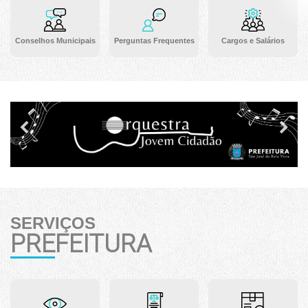
Conselhos Municipais
Perguntas Frequentes
Cargos e Salários
Previous
Ne
SERVIÇOS
PREFEITURA