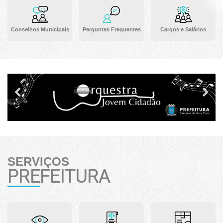
Conselhos Municipais
Perguntas Frequentes
Cargos e Salários
Previous
Ne
SERVIÇOS
PREFEITURA