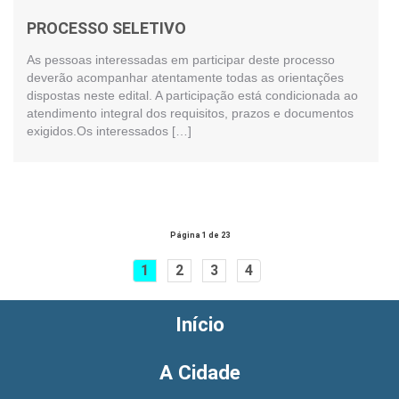
PROCESSO SELETIVO
As pessoas interessadas em participar deste processo
deverão acompanhar atentamente todas as orientações
dispostas neste edital. A participação está condicionada ao
atendimento integral dos requisitos, prazos e documentos
exigidos.Os interessados […]
Página 1 de 23
1
2
3
4
Início
A Cidade