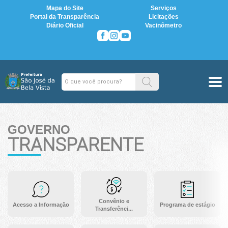
Mapa do Site
Serviços
Portal da Transparência
Licitações
Diário Oficial
Vacinômetro
GOVERNO
TRANSPARENTE
Convênio e
Acesso a Informação
Programa de estágio
Transferênci...